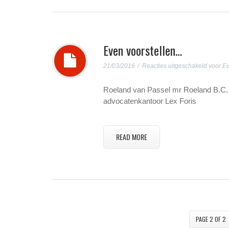
Even voorstellen…
21/03/2016
Reacties uitgeschakeld
voor Ev
Roeland van Passel mr Roeland B.C. v
advocatenkantoor Lex Foris
READ MORE
PAGE 2 OF 2