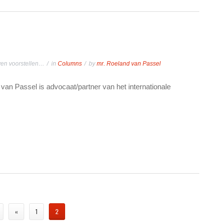
en voorstellen…
in
Columns
by
mr. Roeland van Passel
an Passel is advocaat/partner van het internationale
«
1
2