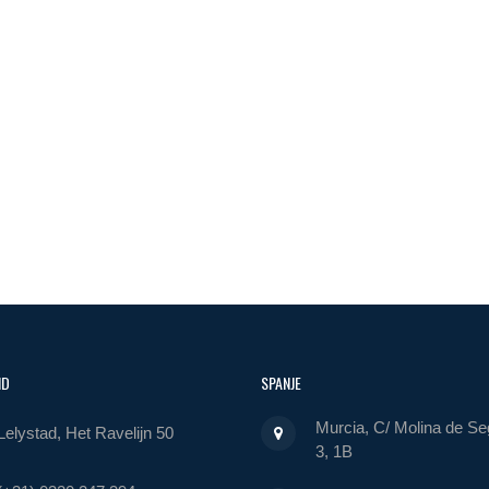
ND
SPANJE
Murcia, C/ Molina de Se
Lelystad, Het Ravelijn 50
3, 1B