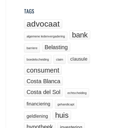
TAGS
advocaat
bank
algemene ledenvergadering
Belasting
barriere
clausule
boedelscheiding
claim
consument
Costa Blanca
Costa del Sol
echtscheiding
financiering
gehandicapt
huis
geldlening
hypotheek
investering