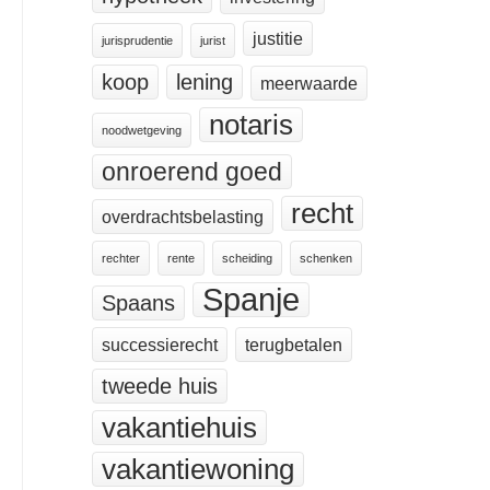
justitie
jurisprudentie
jurist
koop
lening
meerwaarde
notaris
noodwetgeving
onroerend goed
recht
overdrachtsbelasting
rechter
rente
scheiding
schenken
Spanje
Spaans
successierecht
terugbetalen
tweede huis
vakantiehuis
vakantiewoning