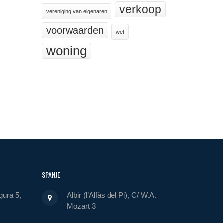
verkoop
vereniging van eigenaren
voorwaarden
wet
woning
SPANJE
gura 5,
Albir (l’Alfàs del Pi), C/ W.A.
Mozart 3