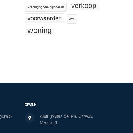
verkoop
vereniging van eigenaren
voorwaarden
wet
woning
SPANJE
gura 5,
Albir (l’Alfàs del Pi), C/ W.A.
Mozart 3