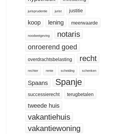
justitie
jurisprudentie
jurist
koop
lening
meerwaarde
notaris
noodwetgeving
onroerend goed
recht
overdrachtsbelasting
rechter
rente
scheiding
schenken
Spanje
Spaans
successierecht
terugbetalen
tweede huis
vakantiehuis
vakantiewoning