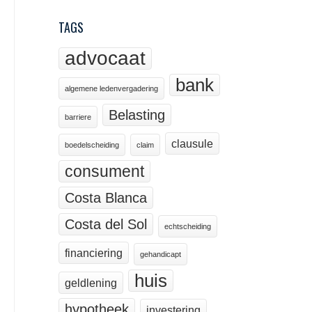
TAGS
advocaat
bank
algemene ledenvergadering
Belasting
barriere
clausule
boedelscheiding
claim
consument
Costa Blanca
Costa del Sol
echtscheiding
financiering
gehandicapt
huis
geldlening
hypotheek
investering