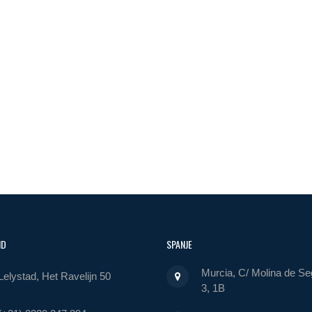
ND
SPANJE
Murcia, C/ Molina de Se
Lelystad, Het Ravelijn 50
3, 1B