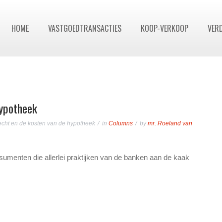
HOME
VASTGOEDTRANSACTIES
KOOP-VERKOOP
VER
hypotheek
cht en de kosten van de hypotheek
in
Columns
by
mr. Roeland van
umenten die allerlei praktijken van de banken aan de kaak