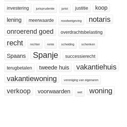
koop
investering
justitie
jurisprudentie
jurist
notaris
lening
meerwaarde
noodwetgeving
onroerend goed
overdrachtsbelasting
recht
rechter
rente
scheiding
schenken
Spanje
Spaans
successierecht
vakantiehuis
tweede huis
terugbetalen
vakantiewoning
vereniging van eigenaren
woning
verkoop
voorwaarden
wet