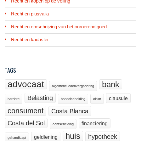
Recht en kopen op de veiling
Recht en plusvalia
Recht en omschrijving van het onroerend goed
Recht en kadaster
TAGS
advocaat
bank
algemene ledenvergadering
Belasting
clausule
barriere
boedelscheiding
claim
consument
Costa Blanca
Costa del Sol
financiering
echtscheiding
huis
hypotheek
geldlening
gehandicapt