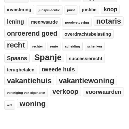
koop
investering
justitie
jurisprudentie
jurist
notaris
lening
meerwaarde
noodwetgeving
onroerend goed
overdrachtsbelasting
recht
rechter
rente
scheiding
schenken
Spanje
Spaans
successierecht
tweede huis
terugbetalen
vakantiehuis
vakantiewoning
verkoop
voorwaarden
vereniging van eigenaren
woning
wet