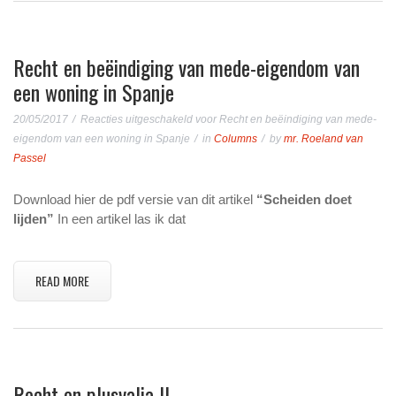
Recht en beëindiging van mede-eigendom van
een woning in Spanje
20/05/2017
Reacties uitgeschakeld
voor Recht en beëindiging van mede-
eigendom van een woning in Spanje
in
Columns
by
mr. Roeland van
Passel
Download hier de pdf versie van dit artikel
“Scheiden doet
lijden”
In een artikel las ik dat
READ MORE
Recht en plusvalia II