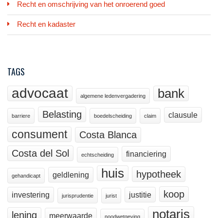
Recht en omschrijving van het onroerend goed
Recht en kadaster
TAGS
advocaat
bank
algemene ledenvergadering
Belasting
clausule
barriere
boedelscheiding
claim
consument
Costa Blanca
Costa del Sol
financiering
echtscheiding
huis
hypotheek
geldlening
gehandicapt
koop
investering
justitie
jurisprudentie
jurist
notaris
lening
meerwaarde
noodwetgeving