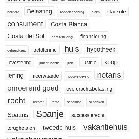
Belasting
clausule
barriere
boedelscheiding
claim
consument
Costa Blanca
Costa del Sol
financiering
echtscheiding
huis
hypotheek
geldlening
gehandicapt
koop
investering
justitie
jurisprudentie
jurist
notaris
lening
meerwaarde
noodwetgeving
onroerend goed
overdrachtsbelasting
recht
rechter
rente
scheiding
schenken
Spanje
Spaans
successierecht
vakantiehuis
tweede huis
terugbetalen